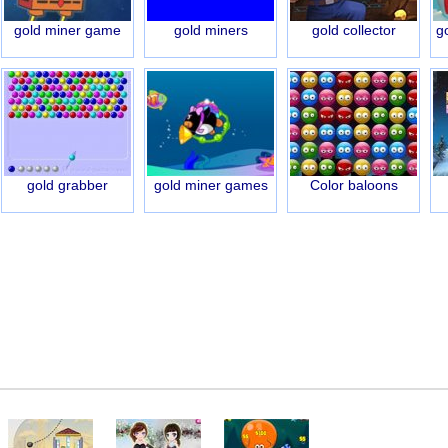
gold miner game
gold miners
gold collector
g
gold grabber
gold miner games
Color baloons