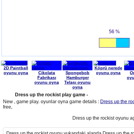
58 %
2D Paintball
Köprü nerede
oyunu oyna
Çikolata
Spongebob
oyunu oyna
O
Fabrikası
Hamburger
oy
oyunu oyna
Telaşı oyunu
oyna
Dress up the rockist play game -
New
, game play. oyunlar oyna game details :
Dress up the ro
free,
Dress up the rockist oyunu a
Dress up the rockist oyunu yukarıdaki alanda Dress up the roc