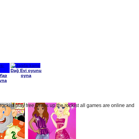
Dağ Evi oyunu
 Yap
oyna
yna
rockist play free Dress up the rockist all games are online and