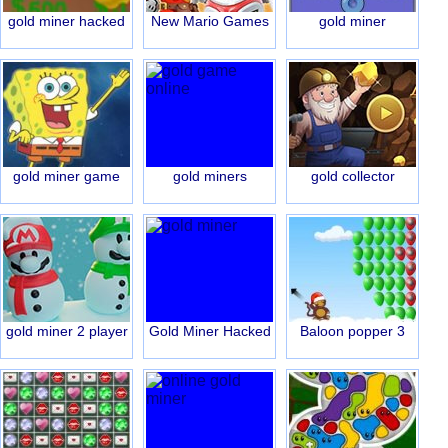
gold miner hacked
New Mario Games
gold miner
gold miner game
gold miners
gold collector
gold miner 2 player
Gold Miner Hacked
Baloon popper 3