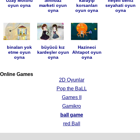
Uzay Motoru
Sihirbaz
karayip
neşeli deniz
oyun oyna
marketi oyun
korsanları
seyahati oyun
oyna
oyun oyna
oyna
binaları yok
büyücü kız
Hazineci
etme oyun
kardeşler oyun
Ahtapot oyun
oyna
oyna
oyna
Online Games
2D Oyunlar
Pop the BaLL
Games II
Gamikro
ball game
red Ball