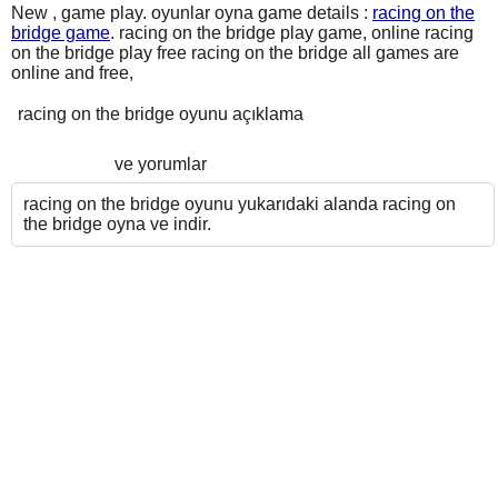
New
, game play. oyunlar oyna game details :
racing on the
bridge game
. racing on the bridge play game, online racing
on the bridge play free racing on the bridge all games are
online and free,
racing on the bridge oyunu açıklama
ve yorumlar
racing on the bridge oyunu yukarıdaki alanda racing on
the bridge oyna ve indir.