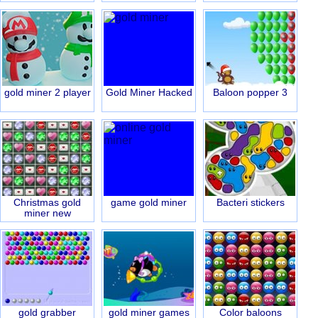
gold miner 2 player
Gold Miner Hacked
Baloon popper 3
Christmas gold
game gold miner
Bacteri stickers
miner new
gold grabber
gold miner games
Color baloons