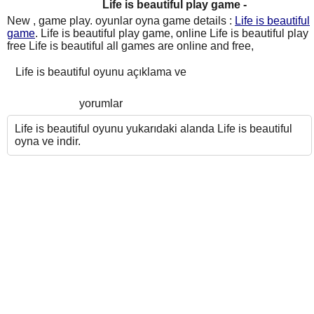
Life is beautiful play game -
New
, game play. oyunlar oyna game details :
Life is beautiful
game
. Life is beautiful play game, online Life is beautiful play
free Life is beautiful all games are online and free,
Life is beautiful oyunu açıklama ve
yorumlar
Life is beautiful oyunu yukarıdaki alanda Life is beautiful
oyna ve indir.