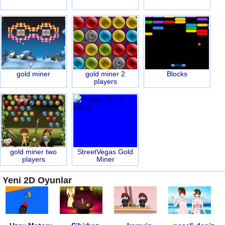
gold miner
gold miner 2
Blocks
players
gold miner two
StreetVegas Gold
players
Miner
Yeni 2D Oyunlar