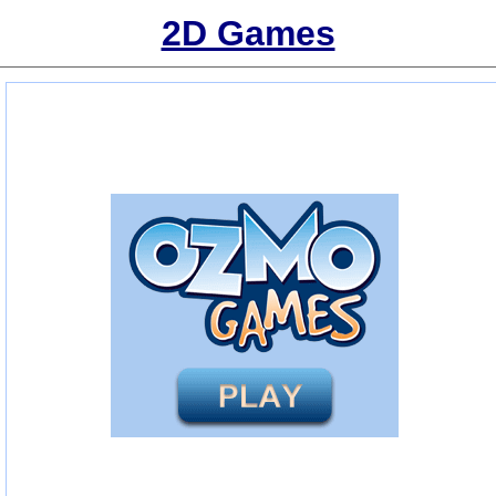
2D Games