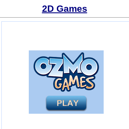
2D Games