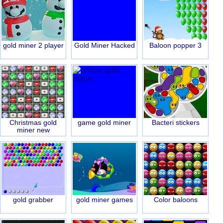
gold miner 2 player
Gold Miner Hacked
Baloon popper 3
Christmas gold
game gold miner
Bacteri stickers
miner new
gold grabber
gold miner games
Color baloons