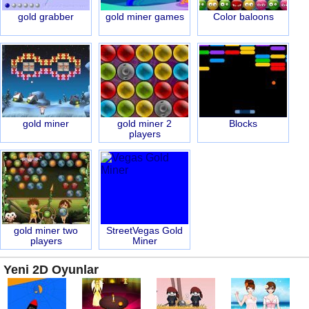
gold grabber
gold miner games
Color baloons
gold miner
gold miner 2
Blocks
players
gold miner two
StreetVegas Gold
players
Miner
Yeni 2D Oyunlar