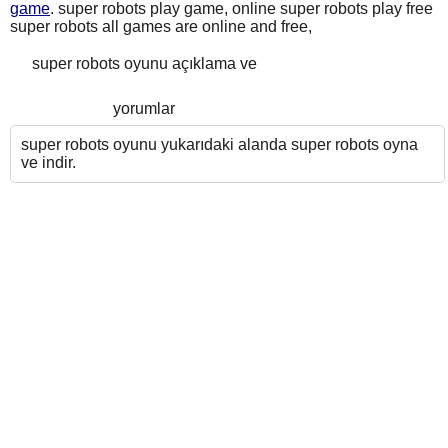
game
. super robots play game, online super robots play free
super robots all games are online and free,
super robots oyunu açıklama ve
yorumlar
super robots oyunu yukarıdaki alanda super robots oyna
ve indir.