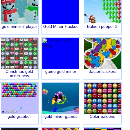
gold miner 2 player
Gold Miner Hacked
Baloon popper 3
Christmas gold
game gold miner
Bacteri stickers
miner new
gold grabber
gold miner games
Color baloons