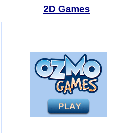
2D Games