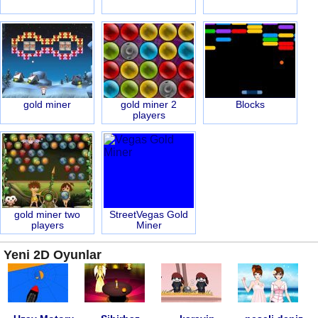
gold miner
gold miner 2
Blocks
players
gold miner two
StreetVegas Gold
players
Miner
Yeni 2D Oyunlar