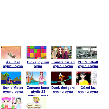
Asılı Kal
Blokaj oyunu
Londra Kızları
2D Paintball
oyunu oyna
oyna
oyunu oyna
oyunu oyna
Sonic Motor
Zamana karşı
Duck dodgers
Güzel kız
oyunu oyna
giydir 23
oyunu oyna
oyunu oyna
oyunu oyna