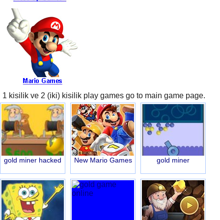
1 kisilik ve 2 (iki) kisilik play games
go to main game page.
gold miner hacked
New Mario Games
gold miner