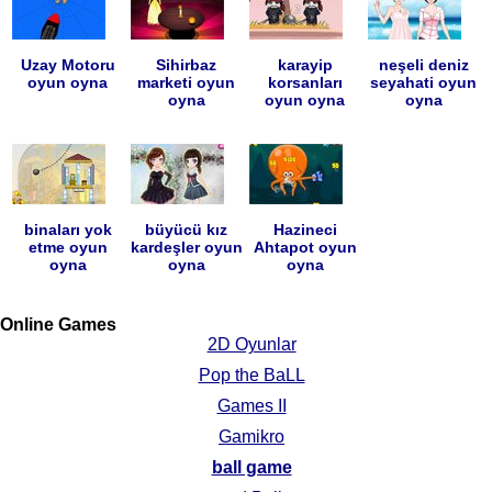
Uzay Motoru
Sihirbaz
karayip
neşeli deniz
oyun oyna
marketi oyun
korsanları
seyahati oyun
oyna
oyun oyna
oyna
binaları yok
büyücü kız
Hazineci
etme oyun
kardeşler oyun
Ahtapot oyun
oyna
oyna
oyna
Online Games
2D Oyunlar
Pop the BaLL
Games II
Gamikro
ball game