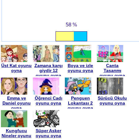
59 %
Üst Kat oyunu
Zamana karşı
Boya ve izle
Çanta
oyna
giydir 12
oyunu oyna
Tasarımı
oyunu oyna
oyunu oyna
Emma ve
Öğrenci Cadı
Penguen
Sürücü Okulu
Daniel oyunu
oyunu oyna
Lokantası 2
oyunu oyna
oyna
oyunu oyna
Kungfucu
Süper Asker
Nineler oyunu
oyunu oyna