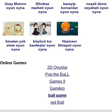
Uzay Motoru
Sihirbaz
karayip
neşeli deniz
oyun oyna
marketi oyun
korsanları
seyahati oyun
oyna
oyun oyna
oyna
binaları yok
büyücü kız
Hazineci
etme oyun
kardeşler oyun
Ahtapot oyun
oyna
oyna
oyna
Online Games
2D Oyunlar
Pop the BaLL
Games II
Gamikro
ball game
red Ball