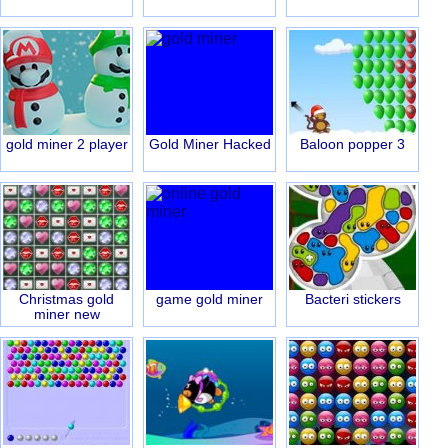
gold miner 2 player
Gold Miner Hacked
Baloon popper 3
Christmas gold
game gold miner
Bacteri stickers
miner new