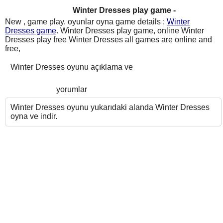
Winter Dresses play game -
New
, game play. oyunlar oyna game details :
Winter
Dresses game
. Winter Dresses play game, online Winter
Dresses play free Winter Dresses all games are online and
free,
Winter Dresses oyunu açıklama ve
yorumlar
Winter Dresses oyunu yukarıdaki alanda Winter Dresses
oyna ve indir.