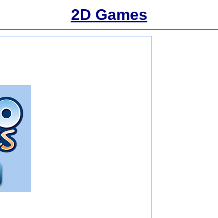
2D Games