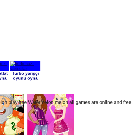
tlat
Turbo yarışçı
yna
oyunu oyna
on play free Watermelon melon all games are online and free,