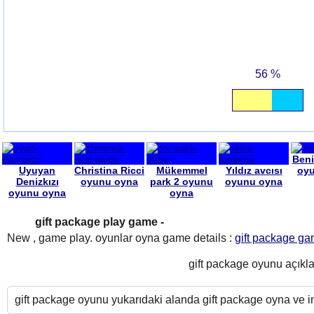
58 %
Ben
Uyuyan
Christina Ricci
Mükemmel
Yıldız avcısı
oy
Denizkızı
oyunu oyna
park 2 oyunu
oyunu oyna
oyunu oyna
oyna
gift package play game -
New
, game play. oyunlar oyna game details :
gift package g
gift package oyunu açıkl
gift package oyunu yukarıdaki alanda gift package oyna ve in