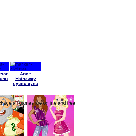
tson
Anne
yunu
Hathaway
oyunu oyna
ackage all games are online and free,