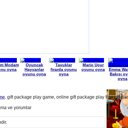
im Modam
Oyuncak
Tavuklar
Mario Uçur
unu oyna
Hayvanlar
firarda oyunu
oyunu oyna
Emma Wa
oyunu oyna
oyna
Bakışı o
oyna
ame
. gift package play game, online gift package play free gift p
ama ve yorumlar
dir.