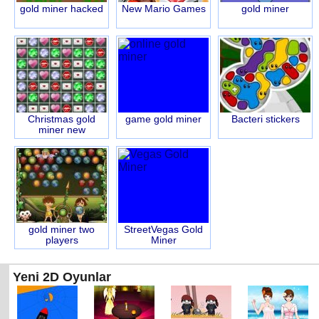
gold miner hacked
New Mario Games
gold miner
Christmas gold
game gold miner
Bacteri stickers
miner new
gold miner two
StreetVegas Gold
players
Miner
Yeni 2D Oyunlar