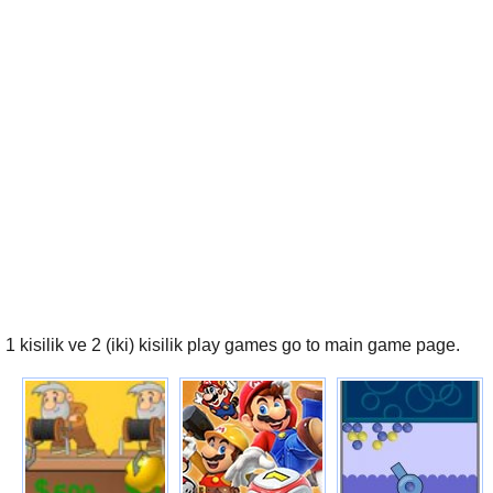
1 kisilik ve 2 (iki) kisilik play games
go to main game page.