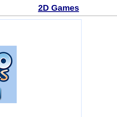
2D Games