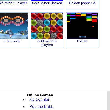
old miner 2 player
Gold Miner Hacked
Baloon popper 3
gold miner
gold miner 2
Blocks
players
Online Games
2D Oyunlar
Pop the BaLL