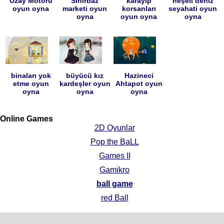
Uzay Motoru
Sihirbaz
karayip
neşeli deniz
oyun oyna
marketi oyun
korsanları
seyahati oyun
oyna
oyun oyna
oyna
binaları yok
büyücü kız
Hazineci
etme oyun
kardeşler oyun
Ahtapot oyun
oyna
oyna
oyna
Online Games
2D Oyunlar
Pop the BaLL
Games II
Gamikro
ball game
red Ball