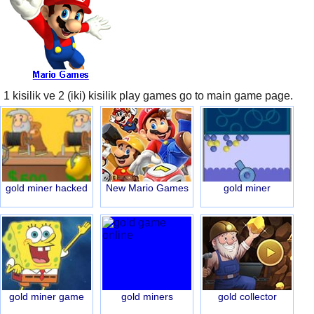
1 kisilik ve 2 (iki) kisilik play games
go to main game page.
gold miner hacked
New Mario Games
gold miner
gold miner game
gold miners
gold collector