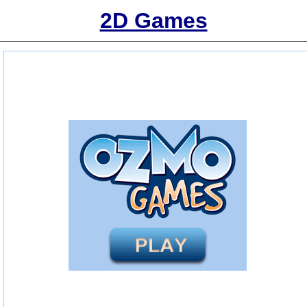
2D Games