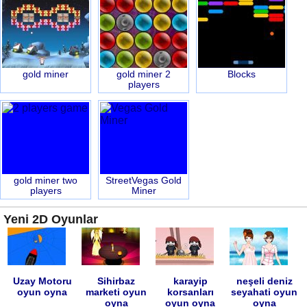
gold miner
gold miner 2
Blocks
players
gold miner two
StreetVegas Gold
players
Miner
Yeni 2D Oyunlar
Uzay Motoru
Sihirbaz
karayip
neşeli deniz
oyun oyna
marketi oyun
korsanları
seyahati oyun
oyna
oyun oyna
oyna