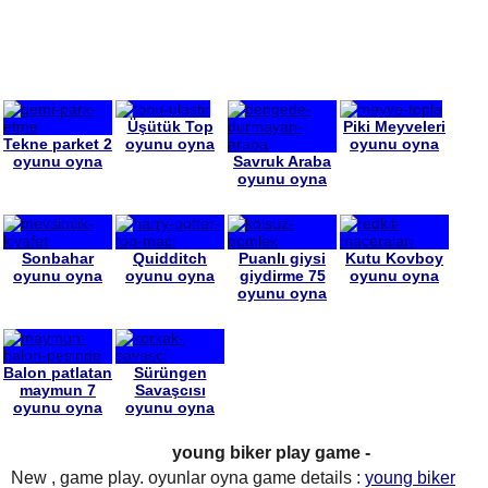
Üşütük Top
Piki Meyveleri
Tekne parket 2
oyunu oyna
oyunu oyna
oyunu oyna
Savruk Araba
oyunu oyna
Sonbahar
Quidditch
Puanlı giysi
Kutu Kovboy
oyunu oyna
oyunu oyna
giydirme 75
oyunu oyna
oyunu oyna
Balon patlatan
Sürüngen
maymun 7
Savaşcısı
oyunu oyna
oyunu oyna
young biker play game -
New
, game play. oyunlar oyna game details :
young biker