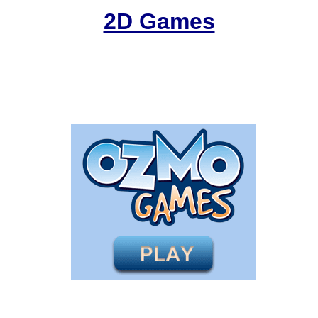
2D Games