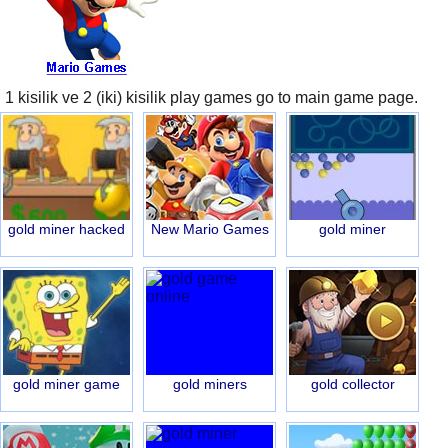
1 kisilik ve 2 (iki) kisilik play games
go to main game page.
gold miner hacked
New Mario Games
gold miner
gold miner game
gold miners
gold collector