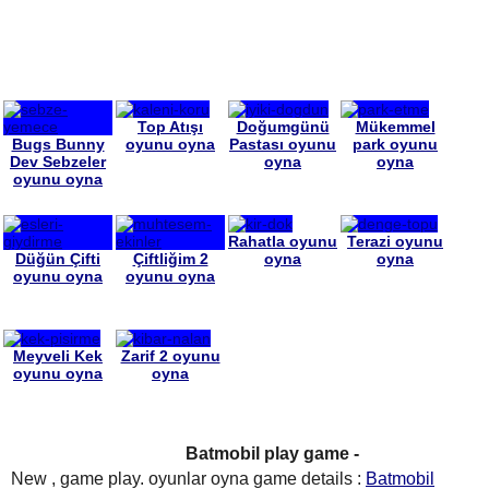
Top Atışı
Doğumgünü
Mükemmel
Bugs Bunny
oyunu oyna
Pastası oyunu
park oyunu
Dev Sebzeler
oyna
oyna
oyunu oyna
Rahatla oyunu
Terazi oyunu
Düğün Çifti
Çiftliğim 2
oyna
oyna
oyunu oyna
oyunu oyna
Meyveli Kek
Zarif 2 oyunu
oyunu oyna
oyna
Batmobil play game -
New
, game play. oyunlar oyna game details :
Batmobil