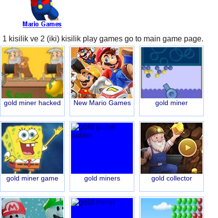
1 kisilik ve 2 (iki) kisilik play games
go to main game page.
gold miner hacked
New Mario Games
gold miner
gold miner game
gold miners
gold collector