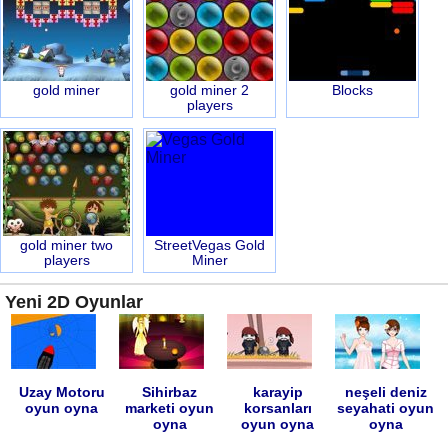
gold miner
gold miner 2
Blocks
players
gold miner two
StreetVegas Gold
players
Miner
Yeni 2D Oyunlar
Uzay Motoru
Sihirbaz
karayip
neşeli deniz
oyun oyna
marketi oyun
korsanları
seyahati oyun
oyna
oyun oyna
oyna